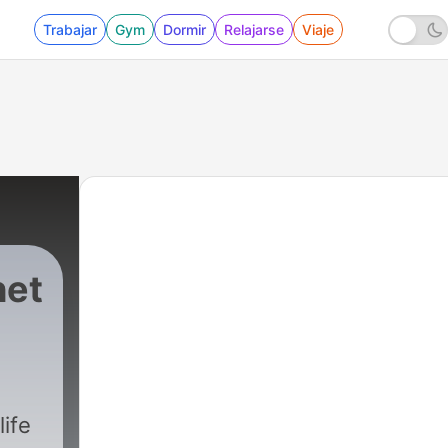
Trabajar
Gym
Dormir
Relajarse
Viaje
het
life