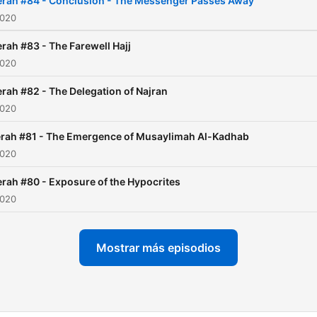
erah #84 - Conclusion - The Messenger Passes Away
2020
rah #83 - The Farewell Hajj
2020
rah #82 - The Delegation of Najran
2020
rah #81 - The Emergence of Musaylimah Al-Kadhab
2020
rah #80 - Exposure of the Hypocrites
2020
Mostrar más episodios