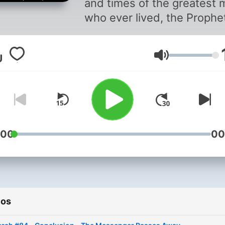
and times of the greatest 
who ever lived, the Prophe
Muhammad (Peace and
Blessings of Allah be upon
Volumen
him). Narrated by Ahson 
:00
00
ios