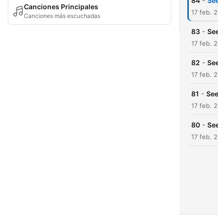
-
84
Se
Canciones Principales
17 feb. 
Canciones más escuchadas
-
83
See
17 feb. 
-
82
See
17 feb. 
-
81
See
17 feb. 
-
80
See
17 feb. 